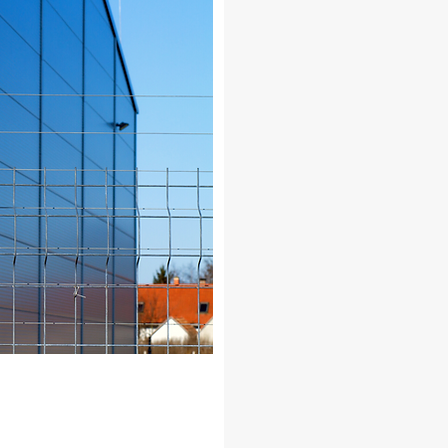
altamente capa
materiales y eq
garantizar la se
cercas. Ofrece
cada proyecto 
nuestros produ
disponibles pa
después de la i
competitivos si
VIMA es una el
proteger su pr
su negocio.