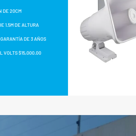
N DE 20CM
DE 1.5M DE ALTURA
 GARANTÍA DE 3 AÑOS
L VOLTS $15,000.00