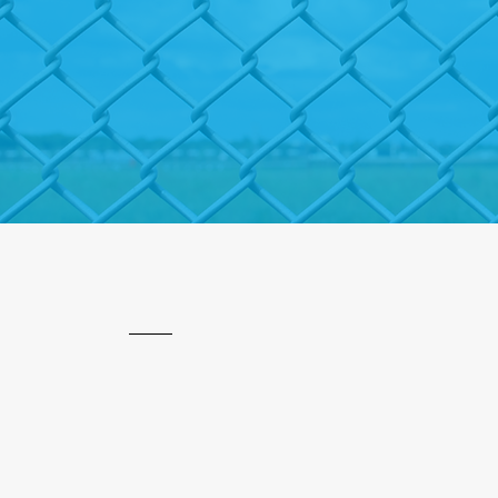
Cercas Elect
Comercial y 
Proyectos Residenciales
¿Está buscando una solución efectiva pa
aumentar la seguridad de su hogar? ¡VIM