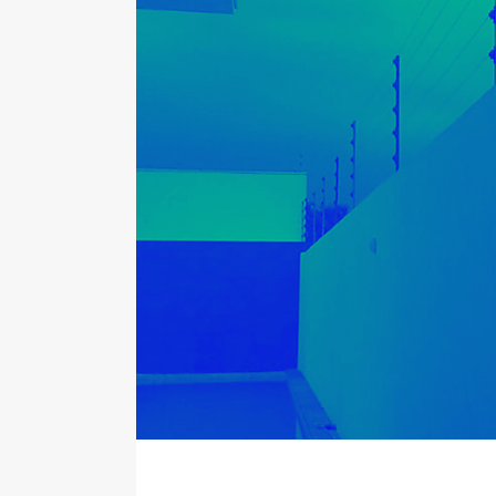
ión
ión
jamos
es
s,
de
e la