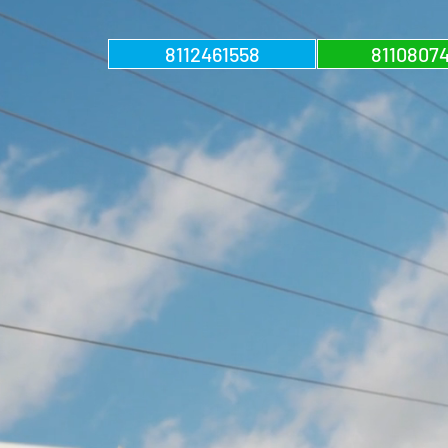
8112461558
8110807
ACIÓN
CAS
IFICADAS