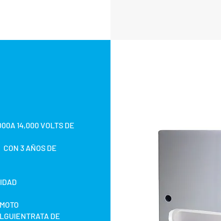
esempeño
00A 14,000 VOLTS DE
 CON 3 AÑOS DE
VIDAD
EMOTO
ALGUIENTRATA DE