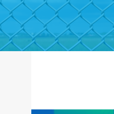
rificadas
Residencial
ra
A es