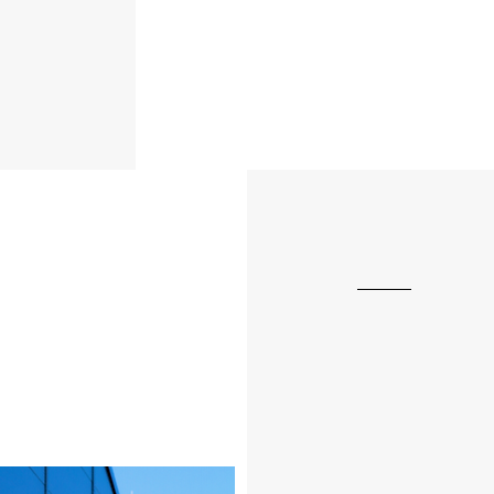
VIMA es una emp
cercas electri
serie de ventaj